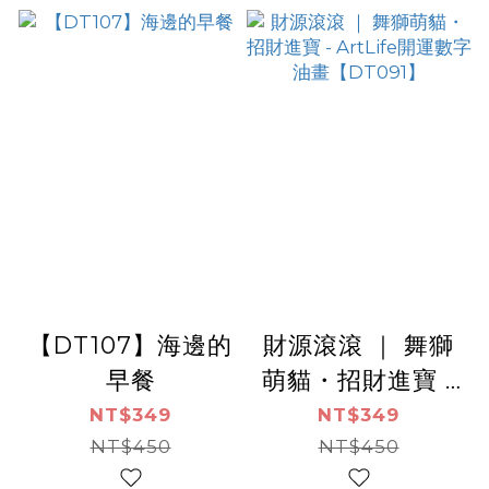
【DT107】海邊的
財源滾滾 ｜ 舞獅
早餐
萌貓・招財進寶 -
ArtLife開運數字
NT$349
NT$349
NT$450
油畫【DT091】
NT$450