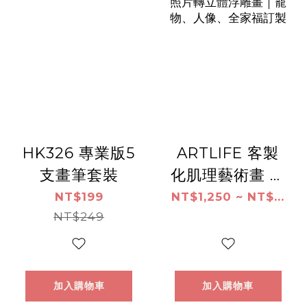
HK326 專業版5
ARTLIFE 客製
支畫筆套裝
化肌理藝術畫 客
製化肌理畫｜照
NT$199
NT$1,250 ~ NT$...
NT$249
片轉立體浮雕畫
｜寵物、人像、
全家福訂製
加入購物車
加入購物車