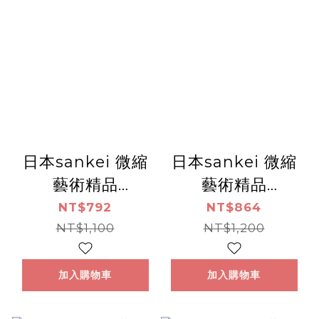
日本sankei 微縮
日本sankei 微縮
藝術精品
藝術精品
_【MP05-16】ﾊﾛ
_【MP05-15】ト
NT$792
NT$864
ｳｨﾝ-お城
NT$1,100
ラムと自動車
NT$1,200
加入購物車
加入購物車