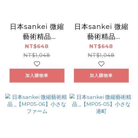
日本sankei 微縮
日本sankei 微縮
藝術精品
藝術精品
_【MP05-08】ﾗｲ
_【MP05-07】飛
NT$648
NT$648
ﾄﾊｳｽとｶﾅﾙﾎﾞｰﾄ
NT$1,048
行機用ハンガー
NT$1,048
加入購物車
加入購物車