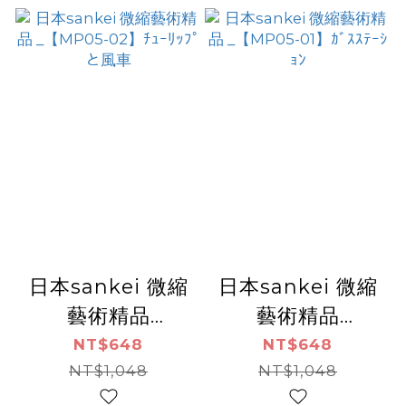
日本sankei 微縮
日本sankei 微縮
藝術精品
藝術精品
_【MP05-02】ﾁｭ
_【MP05-01】ｶﾞ
NT$648
NT$648
ｰﾘｯﾌﾟと風車
NT$1,048
NT$1,048
ｽｽﾃｰｼｮﾝ