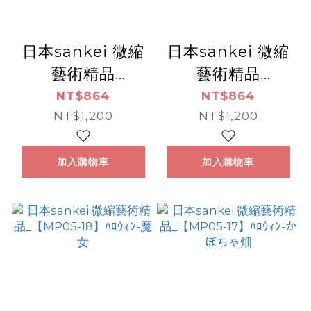
日本sankei 微縮
日本sankei 微縮
藝術精品
藝術精品
_【MP05-20】お
_【MP05-19】お
NT$864
NT$864
相撲さんと屋形船
NT$1,200
城と甲冑
NT$1,200
加入購物車
加入購物車