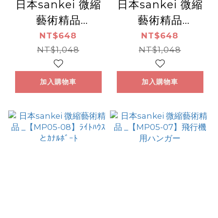
日本sankei 微縮
日本sankei 微縮
藝術精品
藝術精品
_【MP05-10】小
_【MP05-09】農
NT$648
NT$648
さな教会
NT$1,048
家と水車
NT$1,048
加入購物車
加入購物車