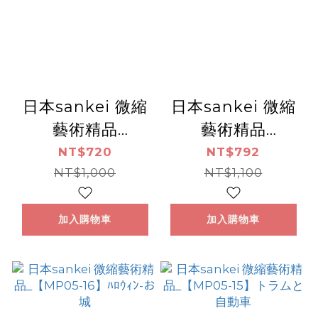
日本sankei 微縮
日本sankei 微縮
藝術精品
藝術精品
_【MP05-18】ﾊﾛ
_【MP05-17】ﾊﾛ
NT$720
NT$792
ｳｨﾝ-魔女
NT$1,000
ｳｨﾝ-かぼちゃ畑
NT$1,100
加入購物車
加入購物車