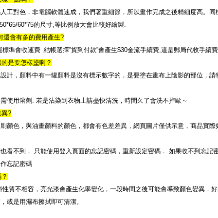
碼人工對色，非電腦軟體速成，我們著重細節，所以畫作完成之後精細度高。同
50*65/60*75
的尺寸
,
等比例放大會比較好繪製
.
何還會有多的費用產生
?
,
運標準會收運費
結帳選擇
”
貨到付款
”
會產生
$30
金流手續費
,
這是郵局代收手續費
黑的是要怎樣塗啊？
的設計，顏料中有一罐顏料是沒有標示數字的，是要塗在畫布上陰影的部位，請
無需使用溶劑
.
若是沾染到衣物上請盡快清洗，時間久了會洗不掉歐～
差異
?
印刷顏色，與油畫顏料的顏色，都會有色差差異，網頁圖片僅供示意，商品實際
們也看不到．
只能使用登入頁面的忘記密碼，重新設定密碼．
如果收不到忘記
操作忘記密碼
嗎？
料性質不相容，亮光漆會產生化學變化，一段時間之後可能會導致顏色變異．好
布，或是用濕布擦拭即可清潔。