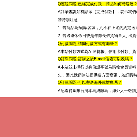
Q
運送問題
-
已經完成付款，商品約何時送達
A
訂單查詢如有顯示【完成付款】，表示我們
請特別注意
:
1.
若商品為預購
/
客製，則不在上述的約定送
2.
若遇連休假日或是年節長假貨物量大
,
出貨
Q
付款問題
-
請問付款方式有哪些？
本站付款方式為
轉帳、信用卡付款、貨
A
ATM
訂單問題
訂購之後
信箱可以改嗎？
Q
-
E-mail
本站並未採行以身份證字號為購物會員資料
A
失，因此我們無法提供這方面變更，若訂購
訂單問題
可以寄送海外或離島嗎？
Q
-
配送範圍限台灣本島與離島，海外人士敬請
A