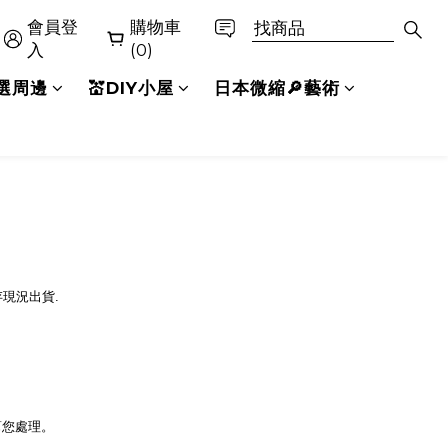
會員登
購物車
入
(0)
精選周邊
💒DIY小屋
日本微縮🔎藝術
存現況出貨
.
幫您處理。