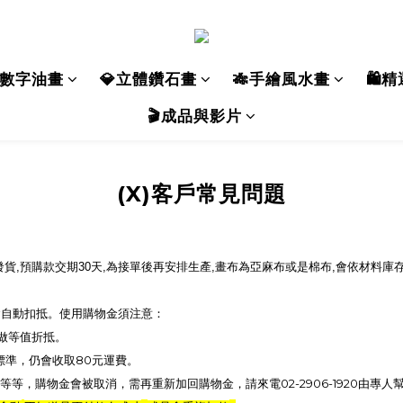
數字油畫
💎立體鑽石畫
🎋手繪風水畫
🛍️
🎬成品與影片
(X)客戶常見問題
發貨
,
預購款交期
30
天
,
為接單後再安排生產
,
畫布為亞麻布或是棉布
,
會依材料庫
會自動扣抵。使用購物金須注意：
做等值折抵。
80
標準，仍會收取
元運費。
02-2906-1920
等等，購物金會被取消，需再重新加回購物金，請來電
由專人