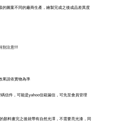
樣的圖案不同的廠商生產，繪製完成之後成品差異度
特別注意
!!!
效果請依實物為準
密碼信件，可能是
yahoo
信箱漏信，可先至會員管理
的顏料畫完之後就帶有自然光澤，不需要亮光漆，同