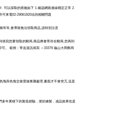
卡
.
可以採取的措施如下
1.
確認網路連線穩定正常
2.
亦可來電
02-29061920
洽詢相關問題
稱等等
,
會導致無法領取商品
,
請特別注意
時填寫您要領取的郵局
,
商品將會寄存在郵局
,
您再到
即可。
範例：寄送資訊填寫
＜
33379
龜山大岡郵局
色塊與色塊交接需做漸層處理
,
畫面才不會突兀
,
這是
們多年累積下的製造經驗，便於繪製，成品效果也是