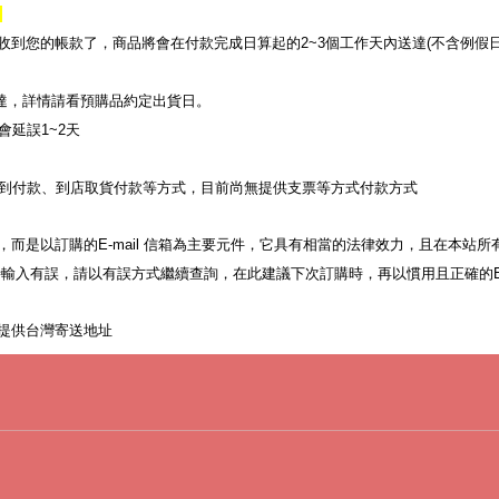
？
收到您的帳款了，商品將會在付款完成日算起的
2~3
個工作天內送達
(
不含例假
達，詳情請看預購品約定出貨日。
會延誤
1~2
天
到付款、到店取貨付款等方式，目前尚無提供支票等方式付款方式
，而是以訂購的
信箱為主要元件，它具有相當的法律效力，且在本站所
E-mail
時輸入有誤，請以有誤方式繼續查詢，在此建議下次訂購時，再以慣用且正確的
提供台灣寄送地址