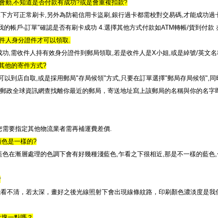
,
?
?
會動
不知道是否付款有成功
或是會重複扣款
況下方可正常刷卡
,
另外為防範信用卡盜刷
,
銀行過卡都需校對交易碼
,
才能成功過
我的帳戶
-
訂單
"
確認是否有刷卡成功
4.
選擇其他方式付款如
ATM
轉帳
/
貨到付款
件人身分證件才可以領取
.
成功
,
需收件人持有效身分證件到郵局領取
,
若是收件人是
X
小姐
,
或是綽號
/
英文名
其他的寄件方式
?
可以到店自取
,
或是採用郵局
"
存局候領
"
方式
,
只要在訂單選擇
"
郵局存局候領
",
同
郵政全球資訊網查找離你最近的郵局，寄送地址寫上該郵局的名稱與你的名字
您需要指定其他物流業者需再補運費差價
.
顏色是一樣的
?
藍色在漸層處理的色調下會有好幾種淺藍色
,
乍看之下很相近
,
那是不一樣的藍色
,
?
淺看不清，若太深，畫好之後光線照射下會出現線條紋路，印刷顏色濃淡度是我
大塊一點嗎？