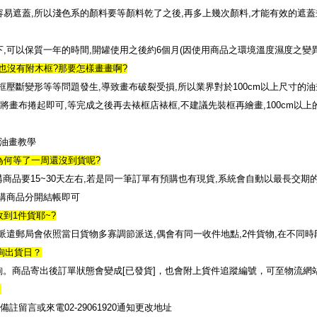
容易遮蓋
,
所以淺色系的顏料要等顏料乾了之後
,
再多上幾次顏料
,
才能有效的遮蓋
下
,
可以保質一年的時間
,
開罐使用之後約
6
個月
(
因使用商品之環境溫度濕度之變
也沒有附木框
?
那要怎樣畫畫啊
?
框壓斷變形等等問題發生
,
導致畫布破裂受損
,
所以業界對於
100cm
以上尺寸的油
將畫布捲起即可
,
等完成之後再去裱框店裱框
,
不建議先裝框再繪畫
,100cm
以上
油畫教學
為何等了一周還沒到貨呢
?
購商品要
15~30
天左右
,
若是同一筆訂單有預購也有現貨
,
系統會自動以最長交期
購商品分開結帳即可
收到
1
件貨耶
~?
派遣郵局會依照當日貨物多寡調節派送
,
偶會有同一收件地點
,2
件貨物
,
在不同時
詢出貨日？
詢。商品寄出後訂單狀態會變成
[
已發貨
]
，也會附上貨件追蹤編號，可至物流網
？
備註留言或來電
通知更改地址
02-29061920