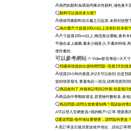
A
我們的顏料為環保丙烯水性顏料
,
淺色會不
Q
顏料可以保存多久呢
?
A
環保丙烯顏料自出廠之日起算
,
未拆封狀態
Q
為什麼尺寸超過
100cm
以上沒有釘好木框
?
A
尺寸超過
100cm
以上
,
物流無法運輸
,
會有木
平舖在桌上繪圖
,
畫多少鋪多少
,
不畫的時候
,
再
便作畫的
.
可以參考網站＞
Video
影音專區
>
大尺寸
Q
預購與現貨的出貨時間問題
~
現貨
3
天到貨
A
現貨
24
小時內發貨
,
約
2
天可以收到
,
但是預
貨的情形發生
,
要避免此一狀況
,
請將現貨與預
Q
商品收到了
,
外箱有註明共
2
件貨
,
但是我只
A
商品由中華郵政發送
,
若貨物件數較多
,
各地
Q
商品問題
-
請問出貨會通知嗎？我該如何查
A
可以登入官網會員
>
我的帳戶
>
訂單
裡面查
Q
運送問題
-
收件地址要變更，請問如何更改
若訂單送出後須更改收件地址，請在訂單裡
A