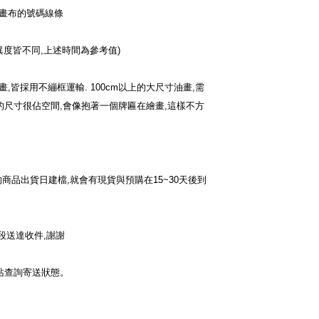
畫布的號碼線條
異度皆不同
,
上述時間為參考值
)
畫
,
皆採用不繃框運輸
. 100cm
以上的大尺寸油畫
,
需
的尺寸很佔空間
,
會像抱著一個牌匾在繪畫
,
這樣不方
的商品出貨日建檔
,
就會有現貨與預購在
15~30
天後到
段送達收件
,
謝謝
站查詢寄送狀態。