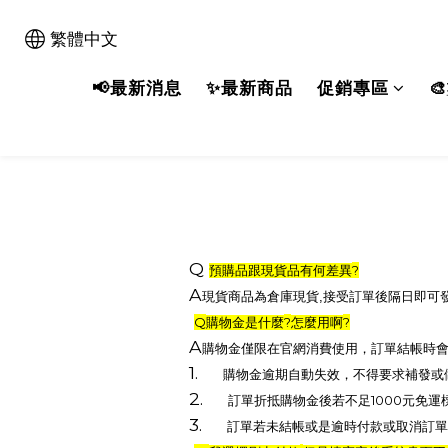
繁體中文
📢最新消息
✨最新商品
促銷專區

Q
?
預購品跟現貨品有何差異
A
現貨商品為倉庫現貨
,
接受訂單後隔日即可
Q
?
?
購物金是什麼
怎麼用啊
A
購物金僅限在官網消費使用，訂單結帳時
1.
購物金逾期自動失效，不得要求補發或
2.
1000
訂單折抵購物金後若不足
元免運
3.
訂單若未結帳或是逾時付款或取消訂單