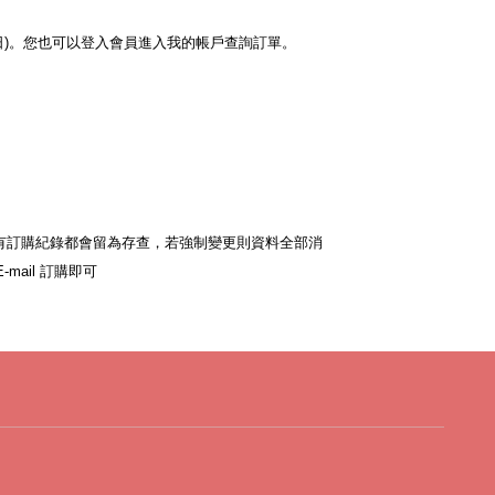
日
)
。您也可以登入會員進入我的帳戶查詢訂單。
有訂購紀錄都會留為存查，若強制變更則資料全部消
訂購即可
E-mail