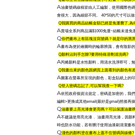
A
油畫號碼線稿皆由人工編製，使用國際色
會很大，因為細節不同。
40*50
的尺寸可以做
Q
我購買的商品結帳金額已經是免運費了
,
為
A
賣場全系列商品滿
$1000
免運
~
結帳未達免
Q
你們畫布上有區塊沒寫號碼？就是印的黑
A
畫布為便於繪圖時的輪廓辨識，會有陰影
Q
顏料沾到手怎辦
?
要用特殊溶劑清洗嗎
?
A
丙烯顏料是水性顏料，用清水洗淨即可，
Q
我畫出來的顏色跟網頁上面看到的顏色有
A
圖案在螢幕所呈現的顏色，彩盒貼紙上的
Q
登入密碼忘記了
,
可以幫我查一下嗎
?
A
依照政府個資法規定，密碼是加密的，我
編輯
>
更換成其他
email(
最好是
gmail)
然後再
Q
油畫要上亮光漆會更亮嗎？可以保護油畫
A
不建議使用亮光漆．
油畫用亮光漆，因顏
時也防水功能，若有髒汙使用油漆刷清潔畫
Q
淺色的顏料塗在畫布上蓋不住號碼與線條
?