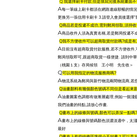
Q
,
我選擇刷卡付款
但是填寫完後系統畫面不
A
每一筆線上刷卡都須在網路連線順暢的情
更換另一張信用卡刷卡
3.
請登入會員後選擇
"
Q
商品若是投遞不成功
,
需到郵局領取
,
須持收
A
商品收件人須為真實名稱
,
若是郵局投遞不
Q
我不方便收件可以超商取貨付款嗎
?
或是有
A
目前沒有超商取貨付款服務
,
若不方便收件
,
郵局領取即可
,
跟超商取貨一樣便捷
.
請到中華
（桃園１支）存局候領 王小明 先生收＞
Q
可以用我指定的物流服務商嗎
?
A
物流系統為郵局與新竹物流兩間物流商
,
若
Q
油畫顏料有幾個顏色號碼不同但是看起來
A
油畫圖案色調都有做漸層處理
,
例如一個淺
我們油畫的特點
,
請放心作畫
.
Q
畫布上的線條與號碼
,
顏色可以弄深一點嗎
A
畫布上的線條與號碼顏色須濃淡適中，太
最好
Q
畫布上有些線條區塊很小不好畫？可以弄