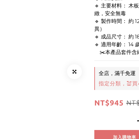
🔹 主要材料： 木
緻，安全無毒
🔹 製作時間： 約
異）
🔹 成品尺寸： 約 1
🔹 適用年齡： 14
　✂️本產品套件
全店，滿千免運
指定分類，💒買
NT$945
NT$
加入購物車