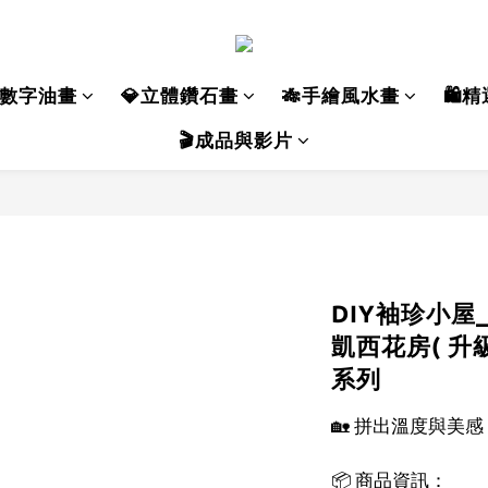
數字油畫
💎立體鑽石畫
🎋手繪風水畫
🛍️
🎬成品與影片
DIY袖珍小屋_
凱西花房( 升級
系列
🏡 拼出溫度與美
📦 商品資訊：