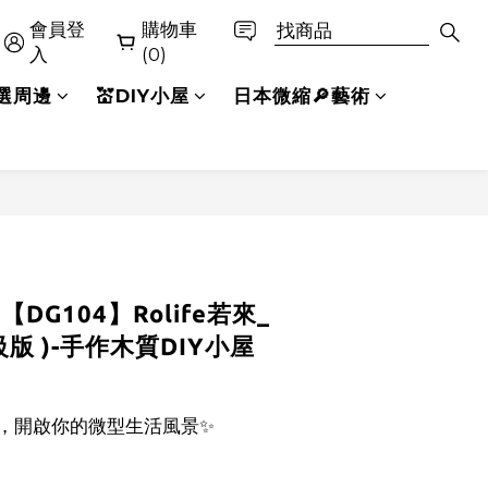
會員登
購物車
立即購買
入
(0)
精選周邊
💒DIY小屋
日本微縮🔎藝術
【DG104】Rolife若來_
版 )-手作木質DIY小屋
感，開啟你的微型生活風景✨