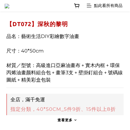
【DT072】深秋的黎明
品名：藝術生活DIY彩繪數字油畫
尺寸：40*50cm
材質／型號：高級進口亞麻油畫布 + 實木内框 + 環保
丙烯油畫颜料組合包 + 畫筆3支 + 壁掛釘組合 + 號碼線
圖紙 + 精美彩盒包裝
全店，滿千免運
指定分類，40*50CM_5件9折、15件以上8折
查看更多