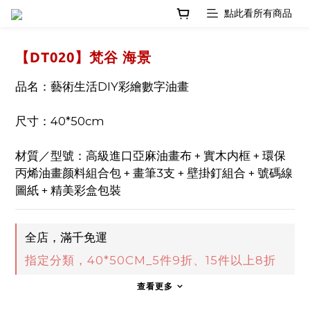
【DT020】梵谷 海景
品名：藝術生活DIY彩繪數字油畫
尺寸：40*50cm
材質／型號：高級進口亞麻油畫布 + 實木内框 + 環保
丙烯油畫颜料組合包 + 畫筆3支 + 壁掛釘組合 + 號碼線
圖紙 + 精美彩盒包裝
全店，滿千免運
指定分類，40*50CM_5件9折、15件以上8折
查看更多