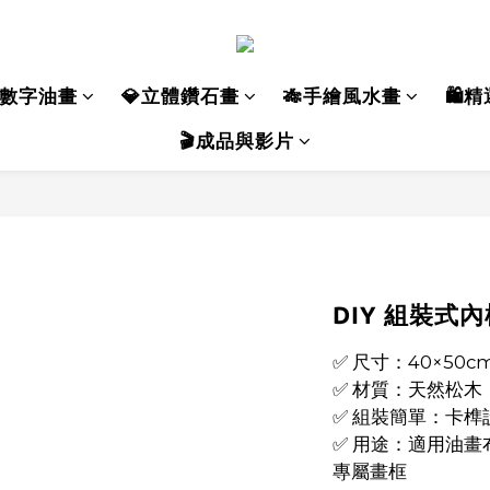
數字油畫
💎立體鑽石畫
🎋手繪風水畫
🛍️
🎬成品與影片
DIY 組裝式內框
✅ 尺寸：40×50c
✅ 材質：天然松木
✅ 組裝簡單：卡
✅ 用途：適用油畫
專屬畫框