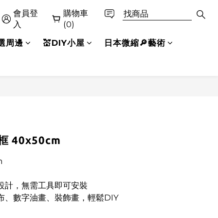
會員登
購物車
立即購買
入
(0)
精選周邊
💒DIY小屋
日本微縮🔎藝術
 40x50cm
m
榫設計，無需工具即可安裝
布、數字油畫、裝飾畫，輕鬆DIY