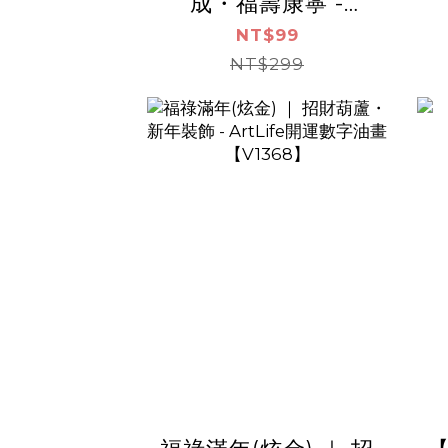
成・福壽康寧 -
ArtLife開運數字油畫
A
NT$99
【DR182】（袋裝）
NT$299