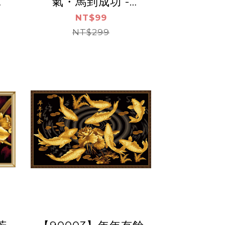
氣・馬到成功 -
油畫
ArtLife開運數字油畫
NT$99
）
【DR189】（袋裝）
NT$299