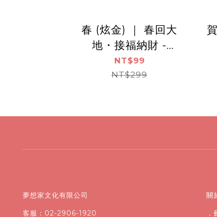
春 (炫金) ｜ 春回大
賀
地・接福納財 -
ArtLife開運數字油畫
A
NT$99
【DR125】（袋裝）
NT$299
夢想家文化有限公司
關
客服：02-2906-1920
．