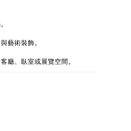
感。
居與藝術裝飾。
於客廳、臥室或展覽空間。