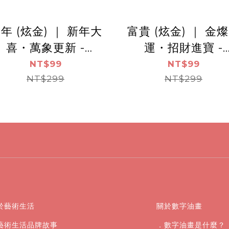
年 (炫金) ｜ 新年大
富貴 (炫金) ｜ 金
喜・萬象更新 -
運・招財進寶 -
rtLife開運數字油畫
ArtLife開運數字
NT$99
NT$99
【DR126】（袋裝）
NT$299
【DR127】（袋裝
NT$299
於藝術生活
關於數字油畫
藝術生活品牌故事
．數字油畫是什麼？