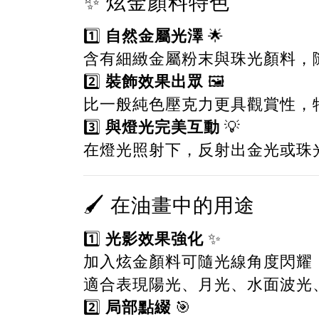
✨ 炫金顏料特色
自然金屬光澤
1️⃣
🌟
含有細緻金屬粉末與珠光顏料，
裝飾效果出眾
2️⃣
🖼️
比一般純色壓克力更具觀賞性，
與燈光完美互動
3️⃣
💡
在燈光照射下，反射出金光或珠
🖌️ 在油畫中的用途
光影效果強化
1️⃣
✨
加入炫金顏料可隨光線角度閃耀
適合表現陽光、月光、水面波光
局部點綴
2️⃣
🎯