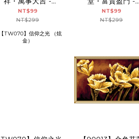
祥・萬事大吉 -
堂・富貴盈門 -
rtLife開運數字油畫
ArtLife開運數字
NT$99
NT$99
【DR183】（袋裝）
NT$299
【DR188】（袋裝
NT$299