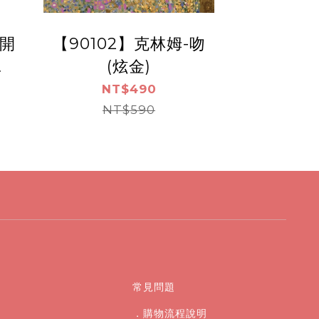
燦開
【90102】克林姆-吻
(炫金)
油畫
NT$490
）
NT$590
常見問題
．購物流程說明