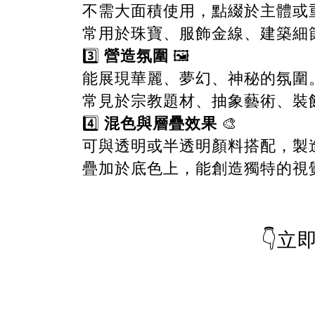
不需大面積使用，點綴於主體或
常用於珠寶、服飾金線、建築細
營造氛圍
3️⃣
🖼️
能展現華麗、夢幻、神秘的氛圍
常見於宗教題材、抽象藝術、裝
混色與層疊效果
4️⃣
🎨
可與透明或半透明顏料搭配，製
疊加於底色上，能創造獨特的視
👇