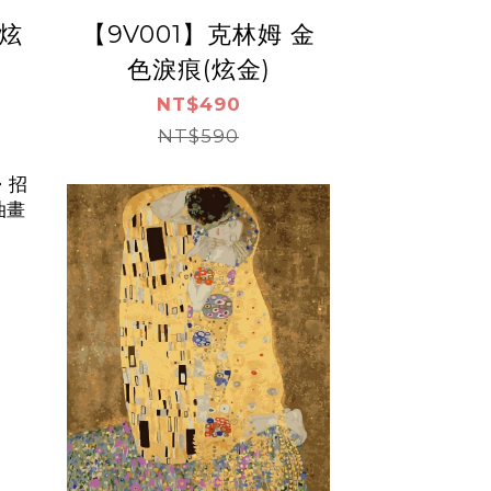
(炫
【9V001】克林姆 金
色淚痕(炫金)
NT$490
NT$590