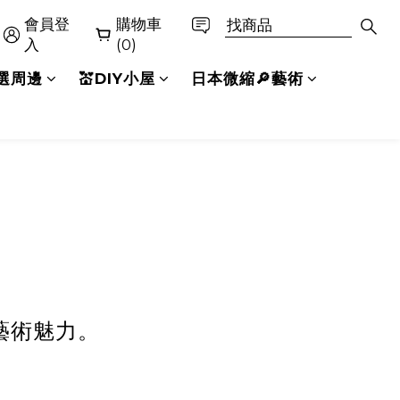
會員登
購物車
入
(0)
精選周邊
💒DIY小屋
日本微縮🔎藝術
藝術魅力。