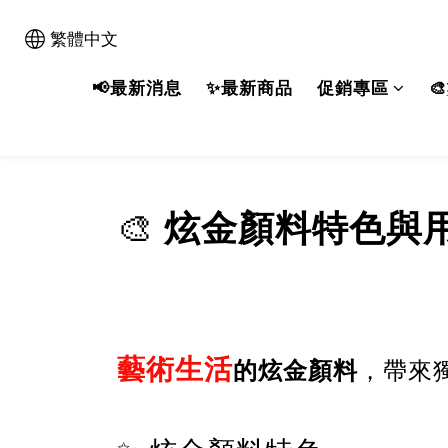
繁體中文
📢最新消息
✨最新商品
促銷專區

🎨
炫金顏料
特色
與
藝術生活
的炫金顏料
，帶來