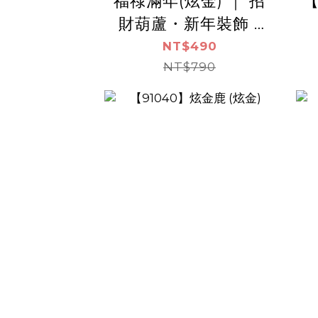
福祿滿年(炫金) ｜ 招
【
財葫蘆・新年裝飾 -
ArtLife開運數字油畫
NT$490
【V1368】
NT$790