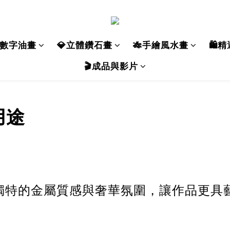
數字油畫
💎立體鑽石畫
🎋手繪風水畫
🛍️
🎬成品與影片
用途
獨特的金屬質感與奢華氛圍，讓作品更具