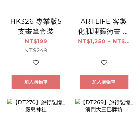
HK326 專業版5
ARTLIFE 客製
支畫筆套裝
化肌理藝術畫 客
製化肌理畫｜照
NT$199
NT$1,250 ~ NT$...
NT$249
片轉立體浮雕畫
｜寵物、人像、
全家福訂製
加入購物車
加入購物車