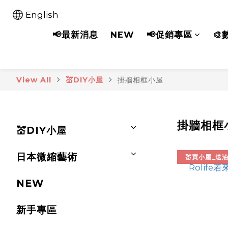
English
📢最新消息
NEW
📢促銷專區
🎨
View All
💒DIY小屋
掛牆相框小屋
掛牆相框
💒DIY小屋
日本微縮藝術
💒買小屋_送
NEW
新手專區