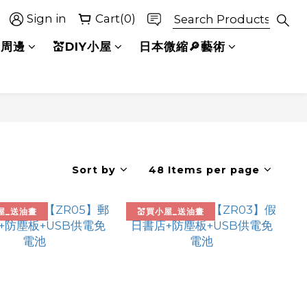
Sign in
Cart(0)
選周邊
💒DIY小屋
日本微縮🔎藝術
Sort by
48 Items per page
屋_送油畫
💒買小屋_送油畫