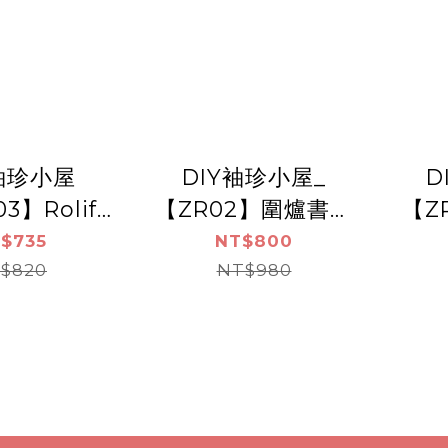
Y袖珍小屋
DIY袖珍小屋_
D
3】Rolife
【ZR02】圍爐書語
【Z
框小屋系列
+防塵板+USB供電
店+
$735
NT$800
街角花屋
$820
NT$980
免電池