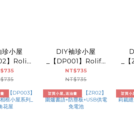
Y袖珍小屋
DIY袖珍小屋
2】Rolife
_【DP001】Rolife
_【
冰淇淋工坊
若來_貓咪烘焙屋
屋+
$735
NT$735
$735
NT$735
油畫
💒買小屋_送油畫
💒買小