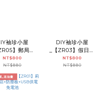
DIY袖珍小屋
DIY袖珍小屋
ZR05】郵局小
_【ZR03】假日書
防塵板+USB供
店+防塵板+USB供
NT$800
NT$800
電免電池
NT$880
電免電池
NT$880
屋_送油畫