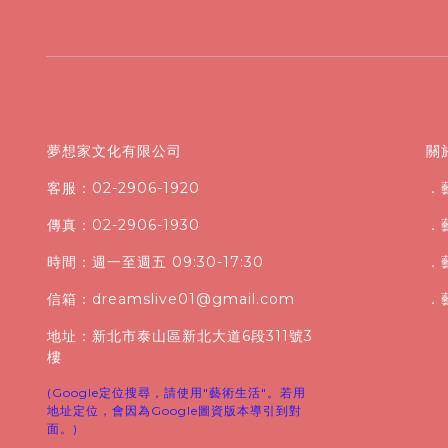
夢想家文化有限公司
關
客服：02-2906-1920
．
傳真：02-2906-1930
．
時間：週一至週五 09:30-17:30
．
信箱：dreamslive01@gmail.com
．
地址：新北市泰山區新北大道6段311號3
樓
(Google定位搜尋，請使用"藝術生活"。若用
地址定位，會因為Google圖資版本導引到對
面。)