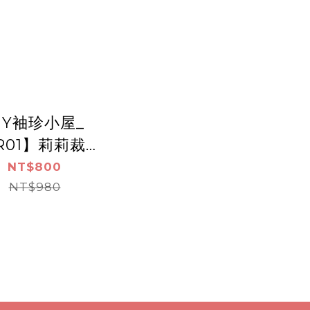
IY袖珍小屋_
R01】莉莉裁縫
防塵板+USB供
NT$800
電免電池
NT$980