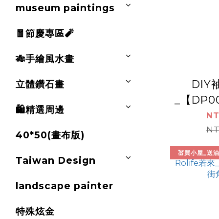
museum paintings
🧧節慶專區🧨
🎋手繪風水畫
DI
立體鑽石畫
_【DP00
🛍️精選周邊
若來_
NT
NT
40*50(畫布版)
💒買小屋_送
Taiwan Design
landscape painter
特殊炫金