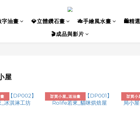
數字油畫
💎立體鑽石畫
🎋手繪風水畫
🛍️精
🎬成品與影片
小屋
油畫
💒買小屋_送油畫
💒買小