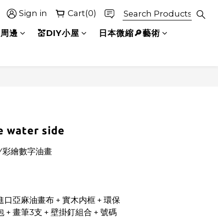
Sign in
Cart(0)
BUY NOW
選周邊
💒DIY小屋
日本微縮🔎藝術
e water side
Y彩繪數字油畫
口亞麻油畫布 + 實木内框 + 環保
+ 畫筆3支 + 壁掛釘組合 + 號碼