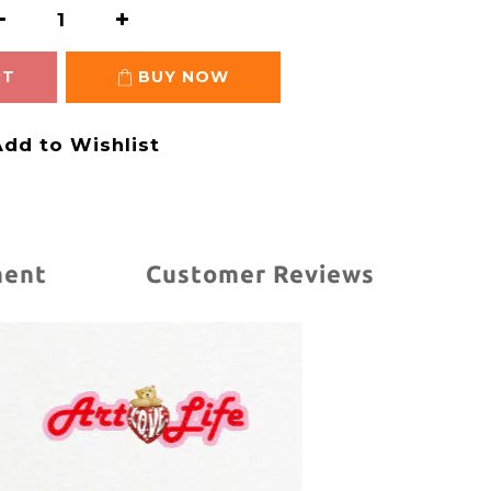
RT
BUY NOW
dd to Wishlist
ment
Customer Reviews