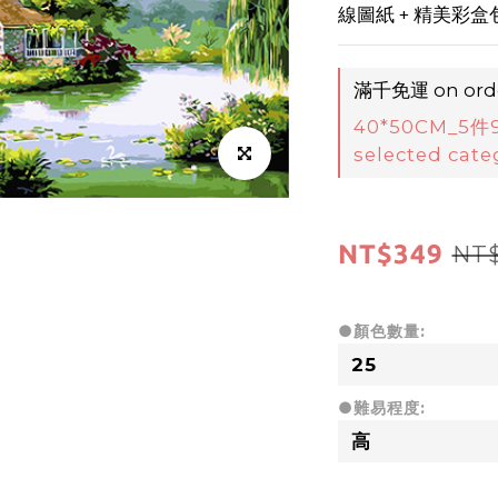
線圖紙 + 精美彩盒
滿千免運 on ord
40*50CM_5
selected cate
NT$349
NT
●顏色數量:
●難易程度: