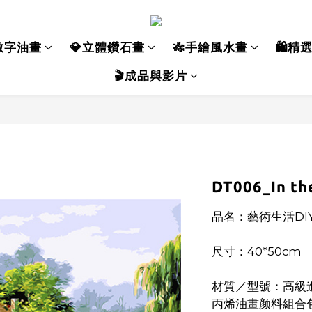
數字油畫
💎立體鑽石畫
🎋手繪風水畫
🛍️精
🎬成品與影片
DT006_In th
品名：藝術生活DI
尺寸：40*50cm
材質／型號：高級進
丙烯油畫颜料組合包 