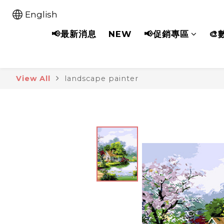
English
📢最新消息
NEW
📢促銷專區
🎨
View All
landscape painter